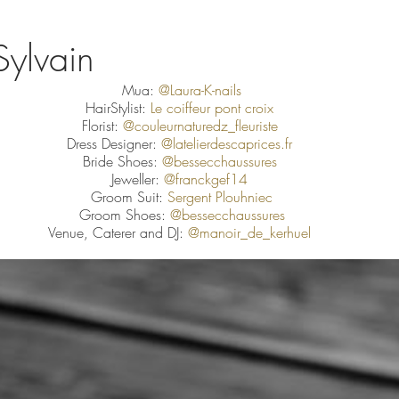
Sylvain
Mua: 
@Laura-K-nails
HairStylist:
 Le coiffeur pont croix
Florist: 
@couleurnaturedz_fleuriste
Dress Designer: 
@latelierdescaprices.fr
Bride Shoes: 
@bessecchaussures
Jeweller: 
@franckgef14
Groom Suit: 
Sergent Plouhniec
Groom Shoes:
 @
bessecchaussures
Venue, Caterer and DJ:
@manoir_de_kerhuel