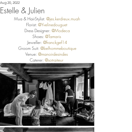
Aug 20, 2022
Estelle & Julien
Mua & HairStylist: 
@
jes.kerdreux.muah
Florist:
@Yvelinedouguet
Dress Designer:
 @Modeca
Shoes:
 @Tamaris
Jeweller: 
@
franckgef14
Groom Suit:
 @
belhommeboutique
Venue:
@manoirdesindes
Caterer: 
@sotraiteur